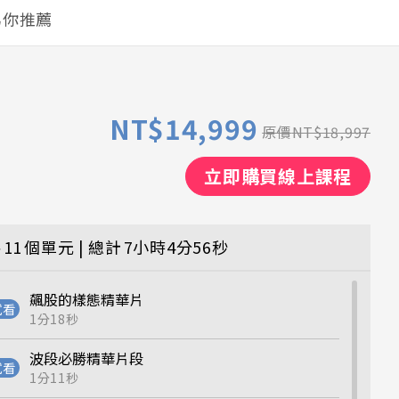
為你推薦
NT$14,999
原價
NT$18,997
立即購買線上課程
共
11
個單元 | 總計
7小時4分56秒
飆股的樣態精華片
1分18秒
波段必勝精華片段
1分11秒