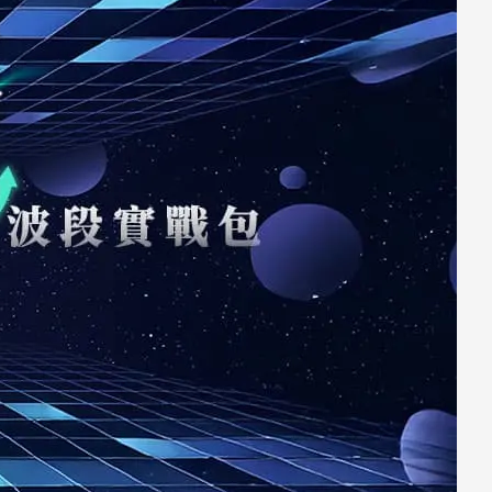
【字幕版】0926達文熙之重點整理
35分8秒
【字幕版】0926 QA
40分11秒