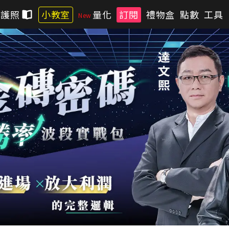
習護照
小教室
量化
訂閱
禮物盒
點數
工具