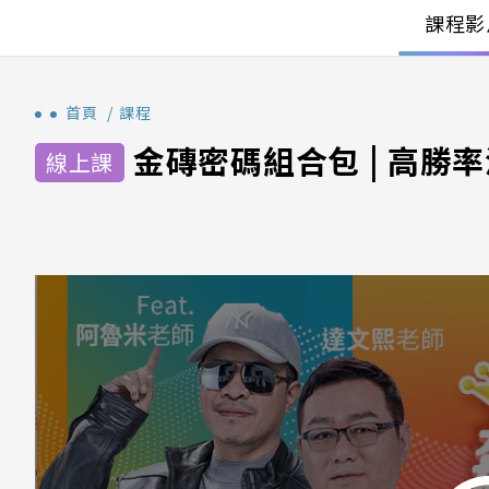
課程影
首頁
課程
金磚密碼組合包 | 高勝