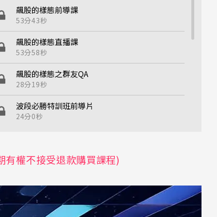
飆股的樣態前導課
53分43秒
飆股的樣態直播課
53分58秒
飆股的樣態之群友QA
28分19秒
波段必勝特訓班前導片
24分0秒
波段必勝特訓班直播課程
1小時0分0秒
期有權不接受退款購買課程)
終極量能激增前導片
51分45秒
【0926正片】一刀未剪無字幕-終極量能激增
1小時15分23秒