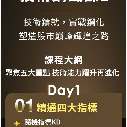
4分42秒
Day2-6【字幕版】支撐壓力的應用
21分54秒
Day2-7【字幕版】當沖停損停利目標及操作
3分56秒
Day2-8【字幕版】5分K大量K線的轉折訊號
5分34秒
Day2-9【字幕版】隔日沖操盤法
9分3秒
Day2-10【字幕版】當沖實戰範例
30分9秒