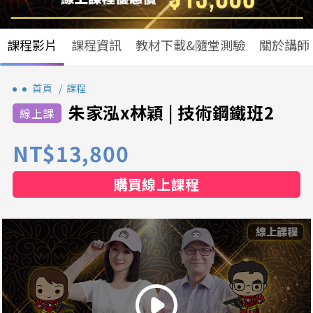
課程影片
課程資訊
教材下載&隨堂測驗
關於講師
首頁
課程
朱家泓x林穎 | 技術鋼鐵班2
NT$13,800
購買線上課程