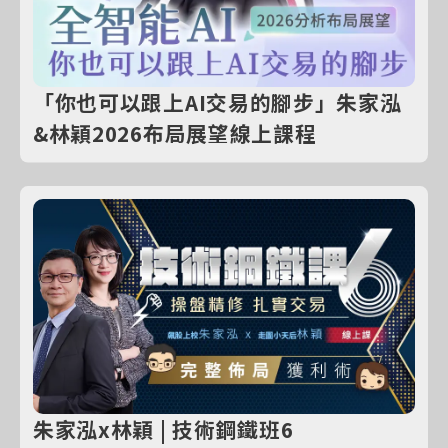
「你也可以跟上AI交易的腳步」朱家泓
&林穎2026布局展望線上課程
朱家泓x林穎 | 技術鋼鐵班6