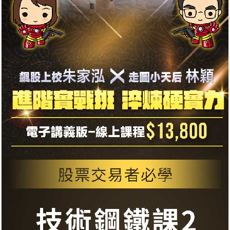
Day1-3-1【字幕版】多頭趨勢做多十大進場位置
44分10秒
Day1-3-2【字幕版】空頭趨勢做空十大進場位置
16分56秒
Day2-1【字幕版】股票當沖交易法則
1小時0分30秒
Day2-2【字幕版】股票當沖前準備工作
25分11秒
Day2-3【字幕版】當沖選股12圖
58分15秒
Day2-4【字幕版】開盤四法定強弱及方向
1小時55分57秒
Day2-5【字幕版】第一根5分K可以進場時機