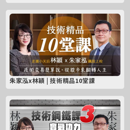
朱家泓x林穎 | 技術精品10堂課