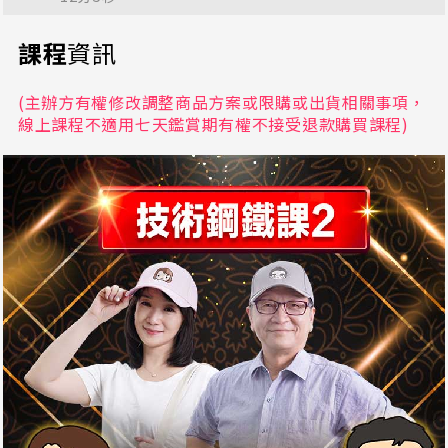
Day1-4【字幕版】精通四大指標-布林通道的應用
課程
資訊
34分57秒
(主辦方有權修改調整商品方案或限購或出貨相關事項，
Day1-2-1【字幕版】高勝率選股法介紹
線上課程不適用七天鑑賞期有權不接受退款購買課程)
34分39秒
Day1-2-2【字幕版】高勝率選股-依照大盤方向選股
法
22分48秒
Day1-2-3【字幕版】高勝率選股-強勢飆股選股法
24分55秒
Day1- 2-4【字幕版】高勝率選股-技術分析選股法
25分5秒
Day1- 2-5【字幕版】高勝率選股-軟體選股法
17分35秒