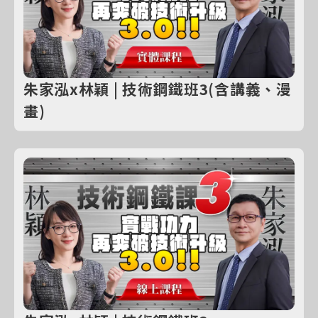
朱家泓x林穎 | 技術鋼鐵班3(含講義、漫
畫)
購買線上課程