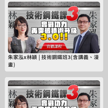
朱家泓x林穎 | 技術鋼鐵班3(含講義、漫
畫)
購買線上課程