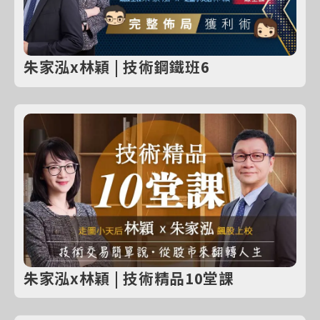
朱家泓x林穎 | 技術鋼鐵班6
朱家泓x林穎 | 技術精品10堂課