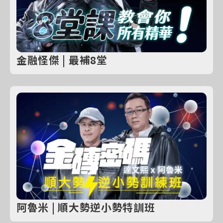
金融怪傑 | 最補8堂
阿魯米 | 順大勢逆小勢特訓班