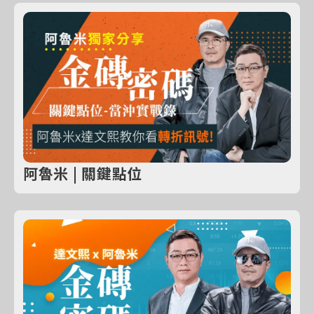
阿魯米 | 關鍵點位