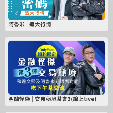
阿魯米 | 追大行情
金融怪傑 | 交易秘境茶會3(線上live)