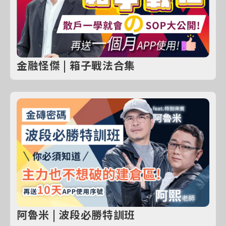
金融怪傑 | 箱子戰法合集
阿魯米 | 波段必勝特訓班