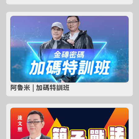
阿魯米 | 加碼特訓班