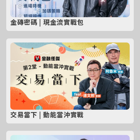
金磚密碼 | 現金流實戰包
交易當下 | 動能當沖實戰