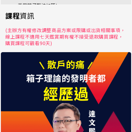
善用箱子戰法加碼!
29分0秒
課程
資訊
(主辦方有權修改調整商品方案或限購或出貨相關事項，
線上課程不適用七天鑑賞期有權不接受退款購買課程，
購買課程可觀看90天)