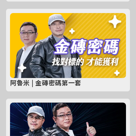
阿魯米 | 金磚密碼第一套