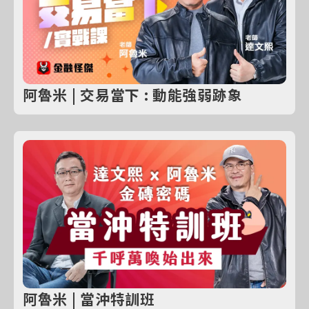
阿魯米 | 交易當下 : 動能強弱跡象
阿魯米 | 當沖特訓班