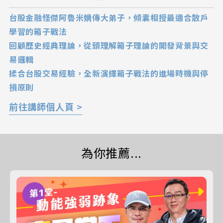
台股金融怪傑阿魯米嫡傳大弟子，傾囊相授最適合散戶
學習的箱子戰法
回顧歷史經典理論，從頭理解箱子理論的開發背景與交
易邏輯
揉合台股交易經驗，全新演繹箱子戰法的進場時機與停
損原則
前往講師個人頁 >
為你推薦...