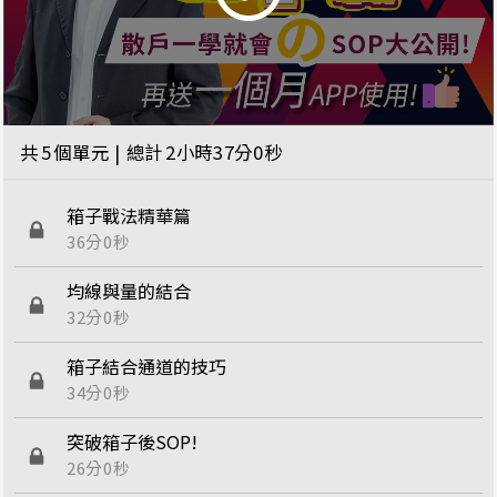
共
5
個單元 | 總計
2小時37分0秒
箱子戰法精華篇
36分0秒
均線與量的結合
32分0秒
箱子結合通道的技巧
34分0秒
突破箱子後SOP!
26分0秒