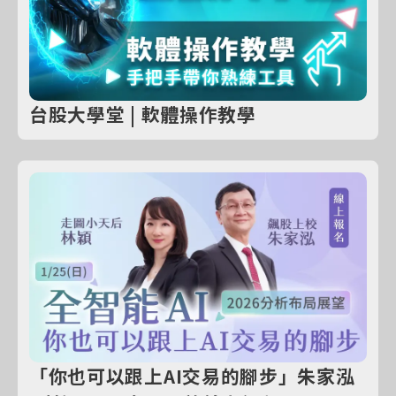
台股大學堂 | 軟體操作教學
「你也可以跟上AI交易的腳步」朱家泓