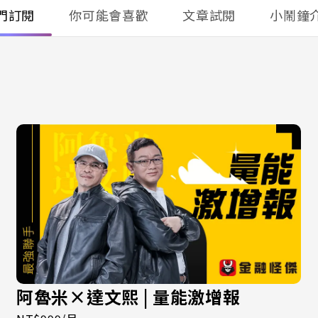
門訂閱
你可能會喜歡
文章試閱
小鬧鐘
阿魯米×達文熙 | 量能激增報