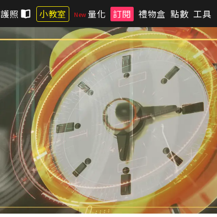
習護照
小教室
量化
訂閱
禮物盒
點數
工具