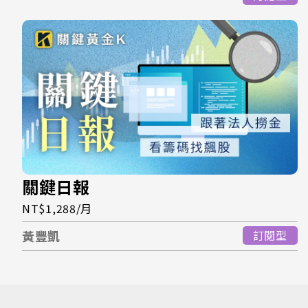
關鍵日報
NT$1,288/月
黃豐凱
訂閱型