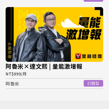
阿魯米×達文熙 | 量能激增報
NT$999/月
阿魯米
訂閱型