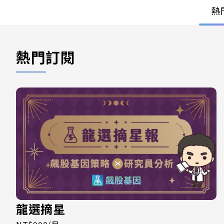
熱
熱門訂閱
龍選摘星