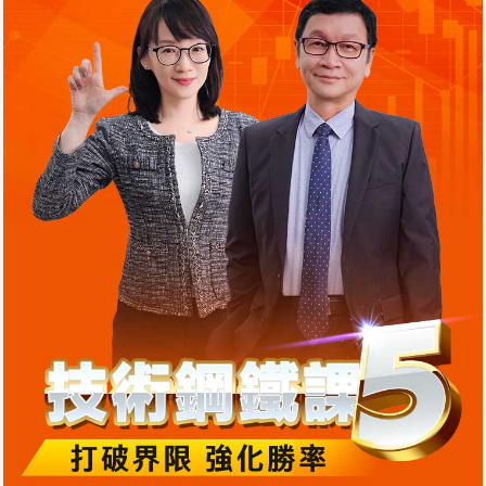
Day1【字幕版】2-3圓弧頂圖形
17分35秒
Day1【字幕版】2-4長期雙頭圖形
16分39秒
Day1【字幕版】2-5週線雙避雷針頂圖形
10分32秒
Day1【字幕版】 2-6三重頂型態
31分34秒
Day2【字幕版】1-1課前雜談和股票期貨介紹
1小時3分20秒
Day2【字幕版】2-1股票期貨合約規格介紹
57分31秒
Day2【字幕版】3-1股票期貨相關說明以及商品獲利
分析