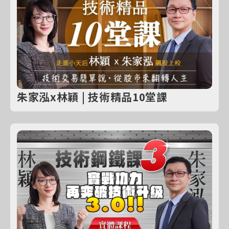
朱家泓x林穎 | 技術精品10堂課