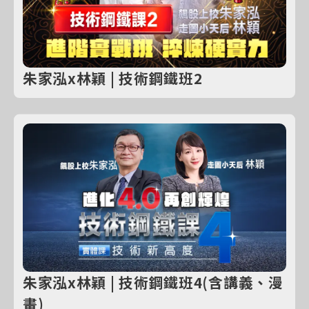
朱家泓x林穎 | 技術鋼鐵班2
朱家泓x林穎 | 技術鋼鐵班4(含講義、漫
畫)