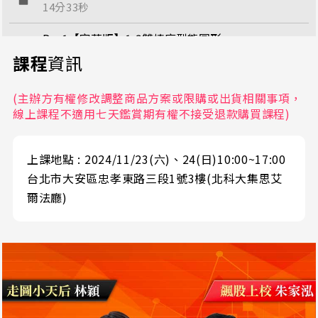
14分33秒
Day1【字幕版】1-3雙樁底型態圖形
26分52秒
課程
資訊
Day1【字幕版】1-4高腳N字底型態圖形
(主辦方有權修改調整商品方案或限購或出貨相關事項，
32分48秒
線上課程不適用七天鑑賞期有權不接受退款購買課程)
Day1【字幕版】1-5圓弧底圖形
34分56秒
上課地點 : 2024/11/23(六)、24(日)10:00~17:00
台北市大安區忠孝東路三段1號3樓(北科大集思艾
Day1【字幕版】1-6 箱型底型態圖形
爾法廳)
15分0秒
Day1【字幕版】2-1頭肩頂
30分54秒
Day1【字幕版】2-2倒N字型態
8分19秒