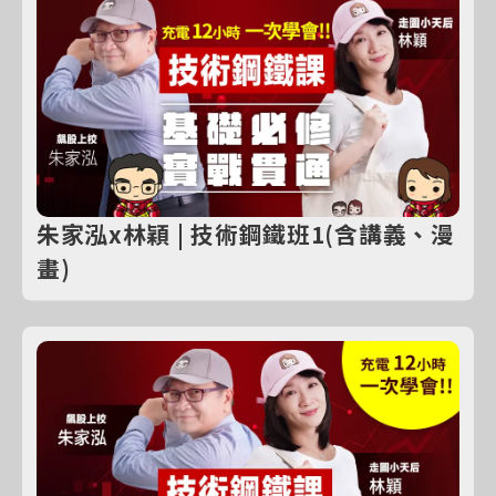
朱家泓x林穎 | 技術鋼鐵班1(含講義、漫
畫)