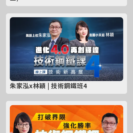
朱家泓x林穎 | 技術鋼鐵班4
購買線上課程