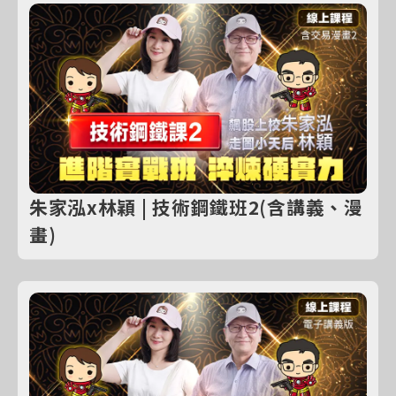
朱家泓x林穎 | 技術鋼鐵班2(含講義、漫
畫)