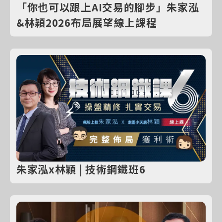
「你也可以跟上AI交易的腳步」朱家泓
&林穎2026布局展望線上課程
朱家泓x林穎 | 技術鋼鐵班6