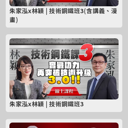
朱家泓x林穎 | 技術鋼鐵班3(含講義、漫
畫)
朱家泓x林穎 | 技術鋼鐵班3