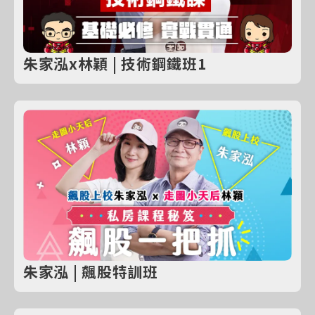
朱家泓x林穎 | 技術鋼鐵班1
朱家泓 | 飆股特訓班