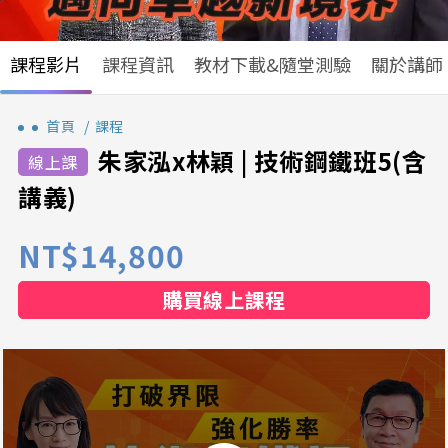
課程影片
課程資訊
教材下載&隨堂測驗
關於講師
首頁
課程
朱家泓x林穎 | 技術鋼鐵班5(含
講義)
NT$14,800
購買線上課程