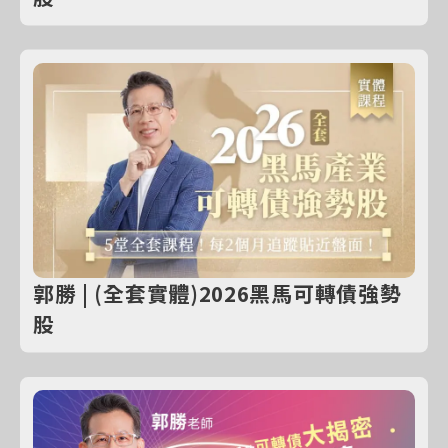
郭勝 | (全套實體)2026黑馬可轉債強勢
股