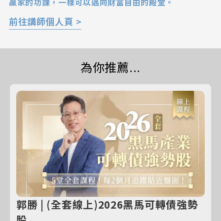
贏家的功課，一樣可以邁向財富自由的殿堂。
前往講師個人頁 >
為你推薦...
郭勝 | (全套線上)2026黑馬可轉債強勢
股