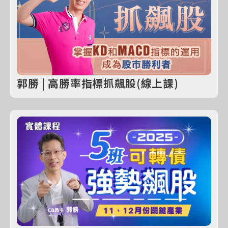
郭勝 | 高勝率指標抓飆股(線上課)