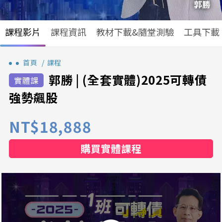
課程影片
課程資訊
教材下載&隨堂測驗
工具下載
首頁
課程
郭勝 | (全套實體)2025可轉債
強勢飆股
NT$18,888
購買實體課程