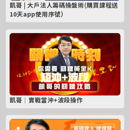
凱哥 | 大戶法人籌碼操盤術(購買課程送
10天app使用序號）
凱哥｜實戰當沖+波段操作