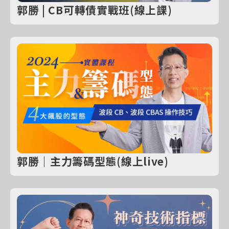
郭勝 | CB可轉債實戰班(線上課)
郭勝｜主力籌碼型態(線上live)