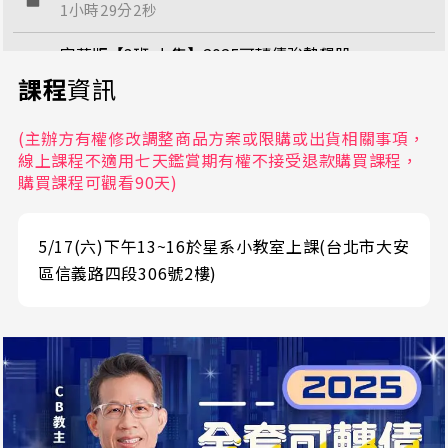
1小時29分2秒
字幕版【3班-上集】2025可轉債強勢飆股
1小時29分58秒
課程
資訊
字幕版【3班-下集】2025可轉債強勢飆股
(主辦方有權修改調整商品方案或限購或出貨相關事項，
1小時43分52秒
線上課程不適用七天鑑賞期有權不接受退款購買課程，
購買課程可觀看90天)
字幕版【4班-上集】2025可轉債強勢飆股
1小時36分45秒
5/17(六)下午13~16於星系小教室上課(台北市大安
字幕版【4班-下集】2025可轉債強勢飆股
區信義路四段306號2樓)
1小時16分49秒
字幕版【5班-上集】2025可轉債強勢飆股
1小時15分58秒
字幕版【5班-下集】2025可轉債強勢飆股
1小時40分30秒