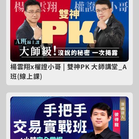
楊雲翔x權證小哥 | 雙神PK 大師講堂_A
班(線上課)