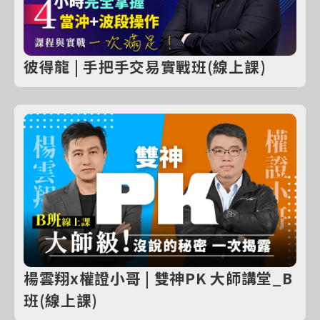
彼得龍 | 手把手交易實戰班(線上課)
楊雲翔x權證小哥 | 雙神PK 大師講堂_B
班(線上課)
購買實體課程