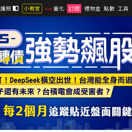
習護照
小教室
量化
訂閱
禮物盒
點數
工具