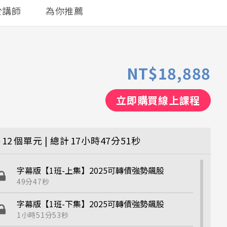
於講師
為你推薦
NT$18,888
立即購買線上課程
共
12
個單元 | 總計
17小時47分51秒
字幕版【1班-上集】2025可轉債強勢飆股
49分47秒
字幕版【1班-下集】2025可轉債強勢飆股
1小時51分53秒