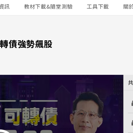
資訊
教材下載&隨堂測驗
工具下載
關
5可轉債強勢飆股