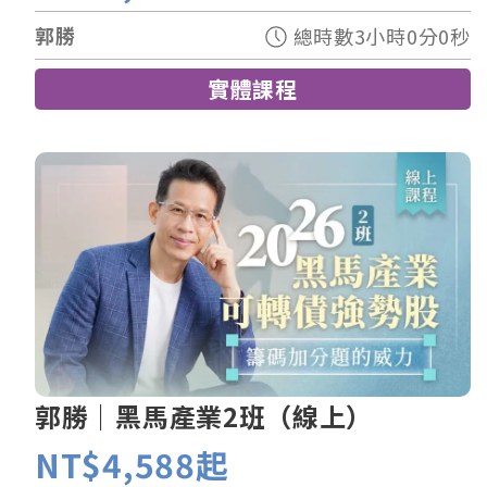
郭勝
總時數
3小時0分0秒
實體課程
郭勝｜黑馬產業2班（線上）
NT$4,588起