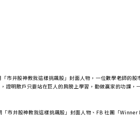
13期「市井股神教我這樣挑飆股」封面人物，一位數學老師的
萬，證明散戶只要站在巨人的肩膀上學習，勤做贏家的功課，
期「市井股神教我這樣挑飆股」封面人物、FB 社團「Winner