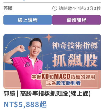
郭勝
總時數
4小時30分0秒
線上課程
實體課程
郭勝 | 高勝率指標抓飆股(線上課)
NT$5,888起