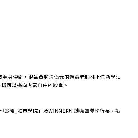
股市翻身傳奇，跟著買股賺億元的體育老師林上仁勤學追
一樣可以邁向財富自由的殿堂。
 印鈔機_股市學院」及WINNER印鈔機團隊執行長、投