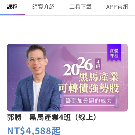
課程
師資介紹
工具下載
APP官網
郭勝｜黑馬產業4班（線上）
NT$4,588起