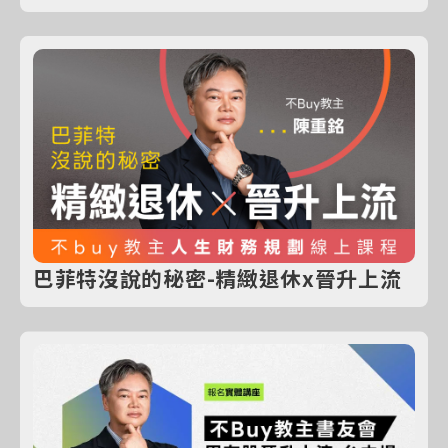
巴菲特沒說的秘密-精緻退休x晉升上流