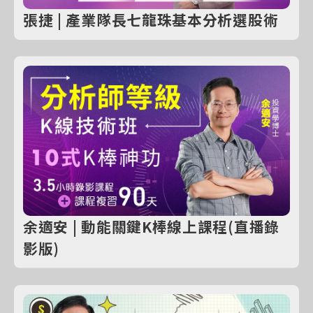
張捷 | 產業隊長七龍珠基本分析選股術
余適安 | 動能關鍵K棒線上課程(直播錄
影版)