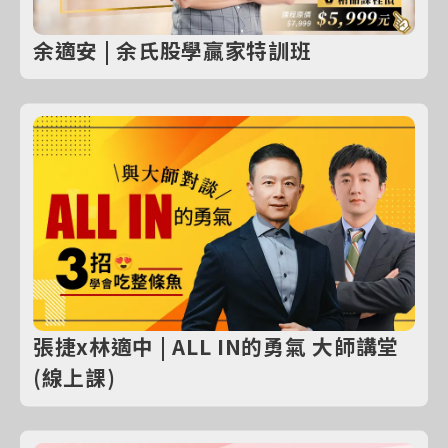
余適安 | 余氏股學贏家特訓班
張捷x林適中 | ALL IN的勇氣 大師講堂
(線上課)