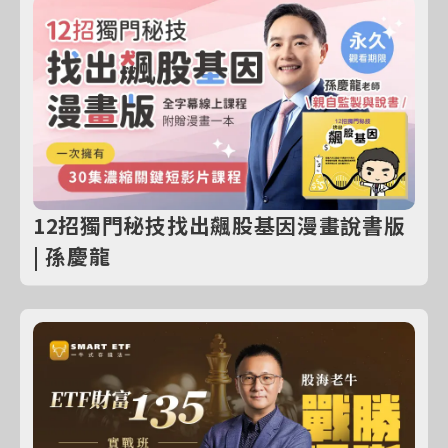
12招獨門秘技找出飆股基因漫畫說書版
| 孫慶龍