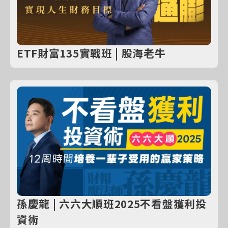
ETF財富135實戰班 | 股海老牛
孫慶龍 | 六六大順班2025不看盤獲利投
資術