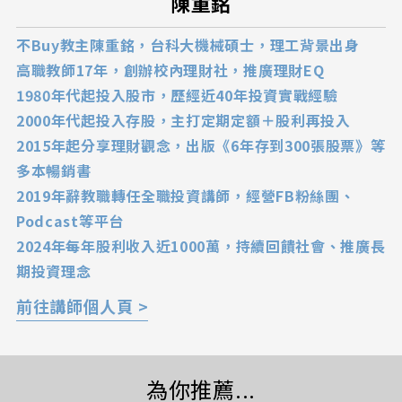
陳重銘
不Buy教主陳重銘，台科大機械碩士，理工背景出身
高職教師17年，創辦校內理財社，推廣理財EQ
1980年代起投入股市，歷經近40年投資實戰經驗
2000年代起投入存股，主打定期定額＋股利再投入
2015年起分享理財觀念，出版《6年存到300張股票》等
多本暢銷書
2019年辭教職轉任全職投資講師，經營FB粉絲團、
Podcast等平台
2024年每年股利收入近1000萬，持續回饋社會、推廣長
期投資理念
前往講師個人頁 >
為你推薦...