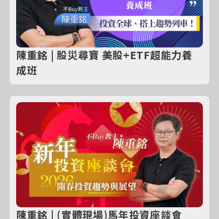
陳重銘 | 股災尋寶 美股+ETF超能力養
成班
陳重銘 | (實體現場)馬年投資座談會