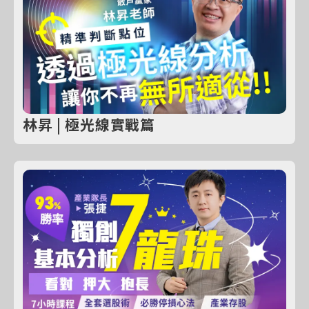
林昇 | 極光線實戰篇