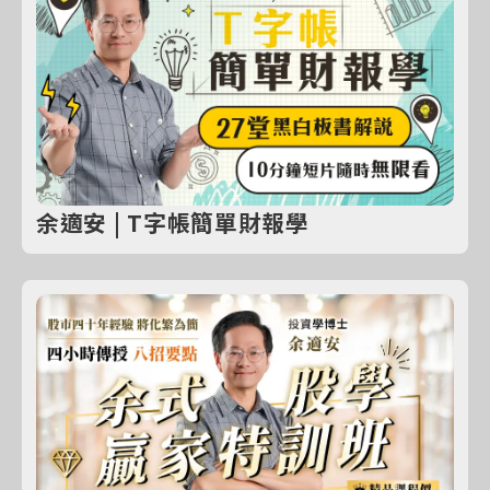
余適安 | T字帳簡單財報學