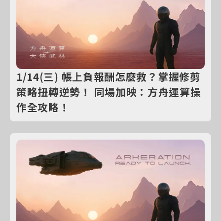
1/14(三) 帳上負報酬怎麼救？掌握修剪
策略扭轉逆勢！ 同場加映：方舟運算操
作全攻略！