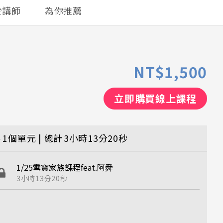
於講師
為你推薦
NT$1,500
立即購買線上課程
共
1
個單元 | 總計
3小時13分20秒
1/25雪寶家族課程feat.阿舜
3小時13分20秒