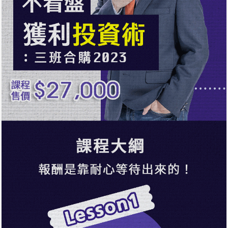
進EP3-股神指標 (下)
1小時31分54秒
進EP4-企業評價模型(上)
1小時31分37秒
進EP4-企業評價模型(下)
1小時26分32秒
實EP1-學會這兩招(上)
1小時41分40秒
實EP1-學會這兩招(下)
1小時24分55秒
與孫老師有約：線上視訊交流1025
42分13秒
與孫老師有約：線上視訊交流1108
35分53秒