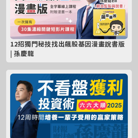
12招獨門秘技找出飆股基因漫畫說書版
| 孫慶龍