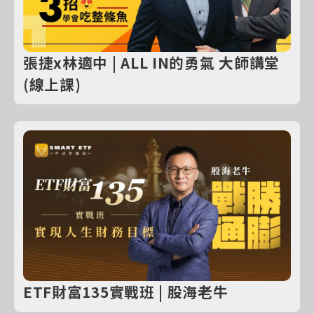
張捷x林適中 | ALL IN的勇氣 大師講堂
(線上課)
ETF財富135實戰班 | 股海老牛