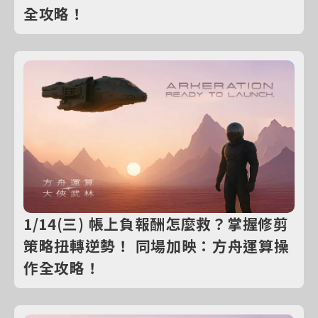
全攻略！
1/14(三) 帳上負報酬怎麼救？掌握修剪
策略扭轉逆勢！ 同場加映：方舟運算操
作全攻略！
購買線上課程