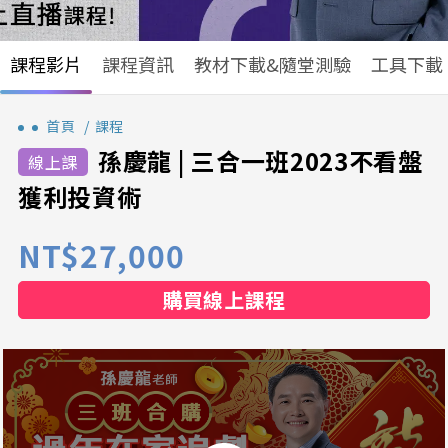
課程影片
課程資訊
教材下載&隨堂測驗
工具下載
首頁
課程
孫慶龍 | 三合一班2023不看盤
獲利投資術
NT$27,000
購買線上課程