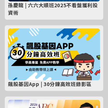
孫慶龍 | 六六大順班2025不看盤獲利投
資術
飆股基因App | 30分鐘高效班錄影區