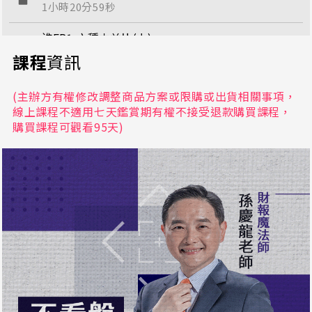
1小時20分59秒
進EP1-六種本益比(上)
1小時37分20秒
課程
資訊
進EP1-六種本益比(下)
(主辦方有權修改調整商品方案或限購或出貨相關事項，
1小時25分41秒
線上課程不適用七天鑑賞期有權不接受退款購買課程，
購買課程可觀看95天)
進EP2-股價淨值比(上)
51分32秒
進EP2-股價淨值比(中)
49分5秒
進EP2-股價淨值比(下)
1小時26分53秒
進EP3-股神指標(上)
1小時40分4秒