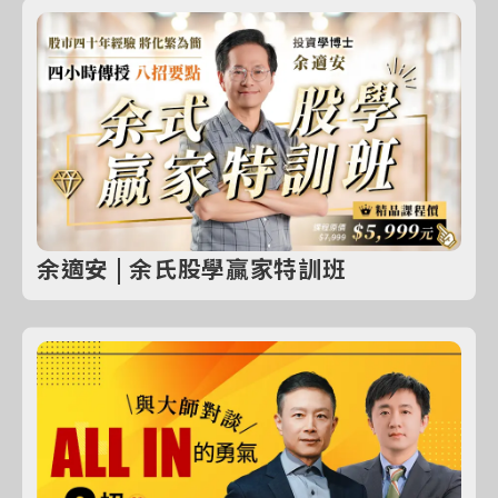
余適安 | 余氏股學贏家特訓班