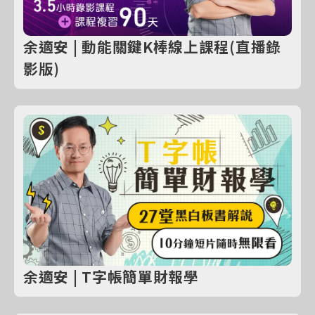
余適安 | 動能關鍵K棒線上課程(直播錄
影版)
余適安 | T字帳簡單財報學