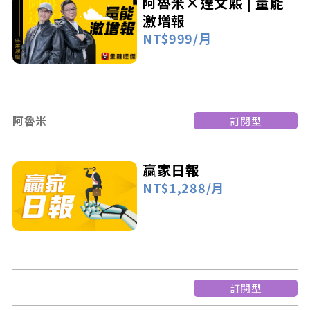
阿魯米×達文熙 | 量能
激增報
NT$999/月
阿魯米
訂閱型
贏家日報
NT$1,288/月
訂閱型