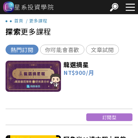
星系投資學院
首頁
更多課程
探索
更多課程
熱門訂閱
你可能會喜歡
文章試閱
龍選摘星
NT$900/月
訂閱型