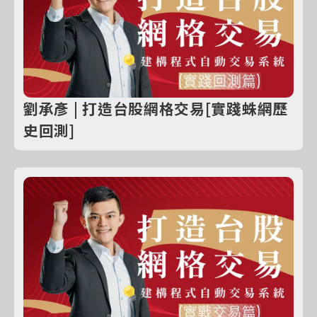
劉承彥 | 打造台股網格交易[實踐蛛網歷
史回測]