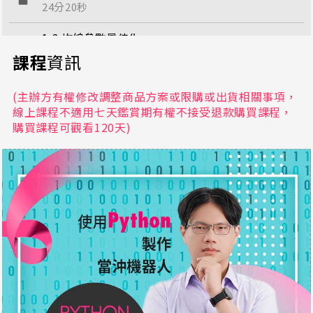
24分20秒
1-3.均線參數最佳化
11分49秒
課程
資訊
1-4.均線交易機器人
(主辦方有權修改調整商品方案或限購或出貨相關事項，
44分48秒
線上課程不適用七天鑑賞期有權不接受退款購買課程，
購買課程可觀看120天)
1-5.價格通道回測程式
17分21秒
1-6.價格通道參數化
12分28秒
1-7.價格通道機器人
24分3秒
2-1.區間交易環境安裝
5分49秒