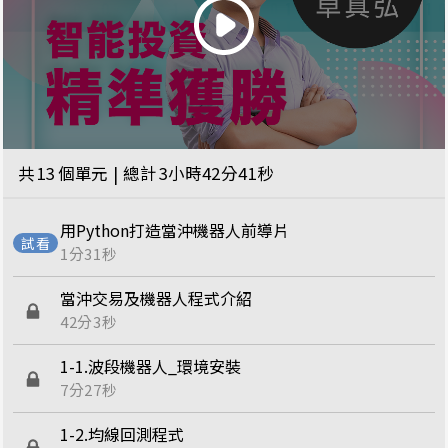
共
13
個單元 | 總計
3小時42分41秒
用Python打造當沖機器人前導片
1分31秒
當沖交易及機器人程式介紹
42分3秒
1-1.波段機器人_環境安裝
7分27秒
1-2.均線回測程式