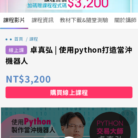
課程影片
課程資訊
教材下載&隨堂測驗
關於講師
首頁
課程
卓真弘 | 使用python打造當沖
機器人
NT$3,200
購買線上課程