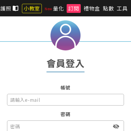
習護照
小教室
量化
訂閱
禮物盒
點數
工具
會員登入
帳號
密碼