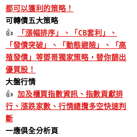
都可以獲利的策略！
可轉債五大策略
👍
「漲幅排序」、「CB套利」、
「發債突破」、「動態避險」、「高
殖發債」等鄧哥獨家策略，替你篩出
優質股！
大盤行情
👍
加及櫃買指數資訊、指數貢獻排
行、漲跌家數、行情總攬多空快速判
斷
一應俱全分析頁