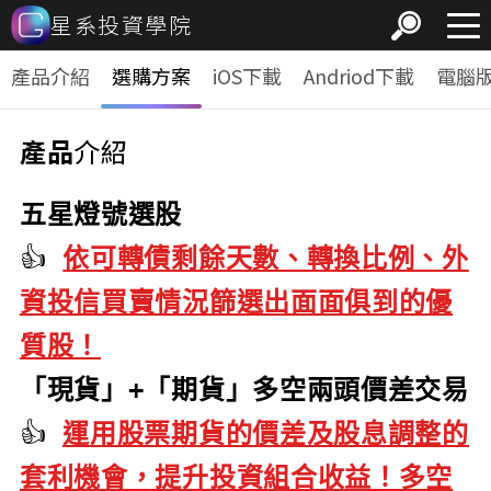
星系投資學院
產品介紹
選購方案
iOS下載
Andriod下載
電腦
產品
介紹
五星燈號選股
👍
依可轉債剩餘天數、轉換比例、外
資投信買賣情況篩選出面面俱到的優
質股！
「現貨」+「期貨」多空兩頭價差交易
👍
運用股票期貨的價差及股息調整的
套利機會，提升投資組合收益！多空