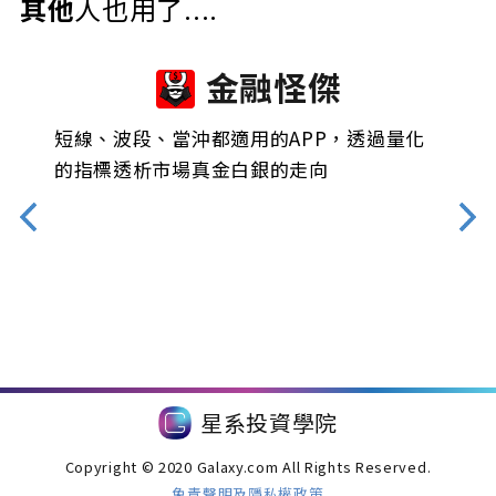
其他
人也用了....
金融怪傑
能
短線、波段、當沖都適用的APP，透過量化
機器
。
的指標透析市場真金白銀的走向
衝、
星系投資學院
Copyright © 2020 Galaxy.com All Rights Reserved.
免責聲明及隱私權政策