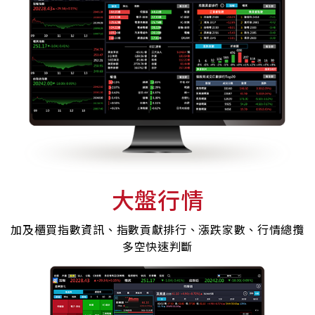
大盤行情
加及櫃買指數資訊、指數貢獻排行、漲跌家數、行情總攬
多空快速判斷