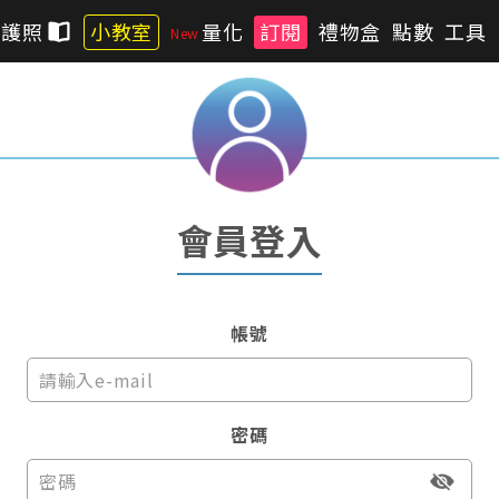
習護照
小教室
量化
訂閱
禮物盒
點數
工具
會員登入
帳號
密碼