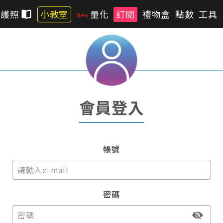
習護照
小教室
量化
訂閱
禮物盒
點數
工具
會員登入
帳號
密碼