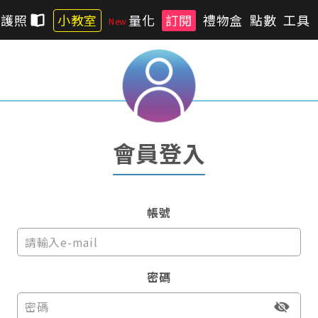
習護照
小教室
量化
訂閱
禮物盒
點數
工具
會員登入
帳號
密碼